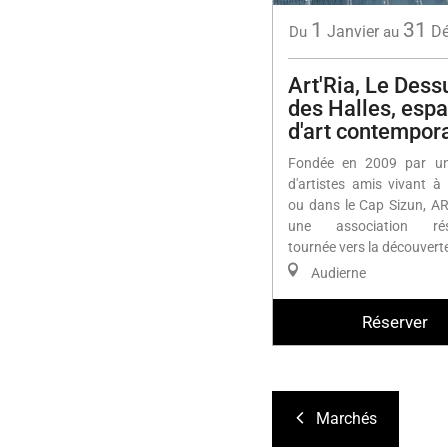
1
31
Janvier
D
Du
au
Art'Ria, Le Dess
des Halles, esp
d'art contempor
Fondée en 2009 par u
d'artistes amis vivant à
ou dans le Cap Sizun, AR
une association rés
tournée vers la découverte
Audierne
Réserver
Marchés