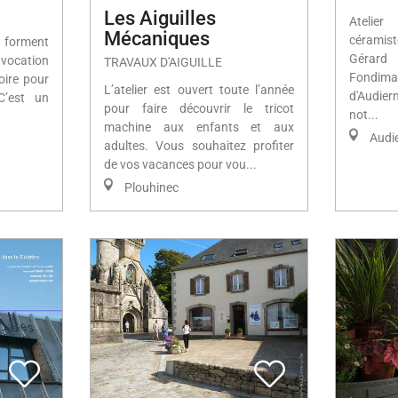
Les Aiguilles
Atelie
Mécaniques
céramis
n forment
Gérard 
r vocation
TRAVAUX D'AIGUILLE
Fondima
oire pour
L’atelier est ouvert toute l’année
d'Audie
 C’est un
pour faire découvrir le tricot
not...
machine aux enfants et aux
Audi
adultes. Vous souhaitez profiter
de vos vacances pour vou...
Plouhinec