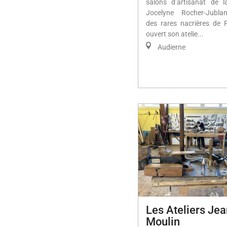
salons d’artisanat de l
Jocelyne Rocher-Jublan
des rares nacrières de 
ouvert son atelie...
Audierne
Les Ateliers Je
Moulin