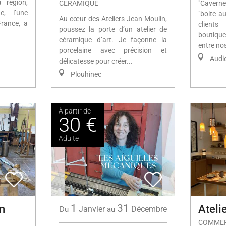
a région,
CÉRAMIQUE
"Cavern
c, l’une
"boite a
Au cœur des Ateliers Jean Moulin,
France, a
clients
poussez la porte d’un atelier de
boutique
céramique d’art. Je façonne la
entre nos
porcelaine avec précision et
Audi
délicatesse pour créer...
Plouhinec
À partir de
30 €
Adulte
1
31
an
Ateli
Janvier
Décembre
Du
au
COMMER