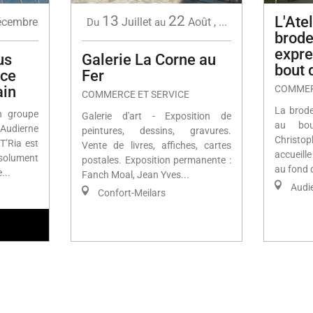
13
22
L'Atel
écembre
Juillet
Août
,
...
Du
au
brode
expre
us
Galerie La Corne au
bout 
ace
Fer
ain
COMMER
COMMERCE ET SERVICE
La brode
n groupe
Galerie d'art - Exposition de
au bou
 Audierne
peintures, dessins, gravures.
Christop
T’Ria est
Vente de livres, affiches, cartes
accueill
olument
postales. Exposition permanente :
au fond d
...
Fanch Moal, Jean Yves...
Audi
Confort-Meilars