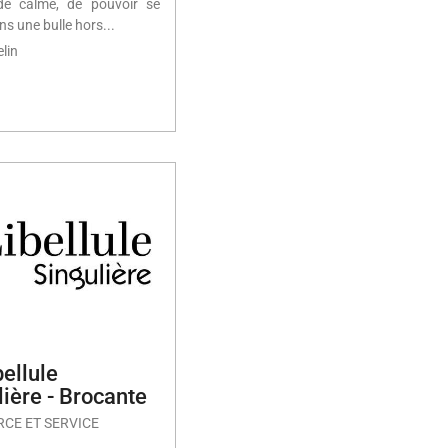
de calme, de pouvoir se
s une bulle hors...
lin
bellule
lière - Brocante
CE ET SERVICE