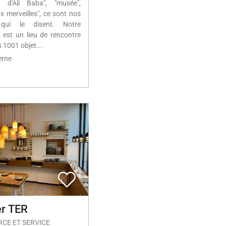
e d'Ali Baba", "musée",
ux merveilles", ce sont nos
 qui le disent. Notre
 est un lieu de rencontre
 1001 objet...
erne
er TER
CE ET SERVICE