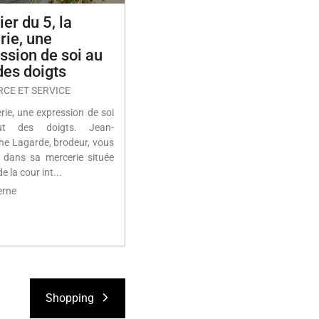
ier du 5, la
rie, une
ssion de soi au
des doigts
CE ET SERVICE
rie, une expression de soi
t des doigts. Jean-
he Lagarde, brodeur, vous
e dans sa mercerie située
e la cour int...
erne
Shopping