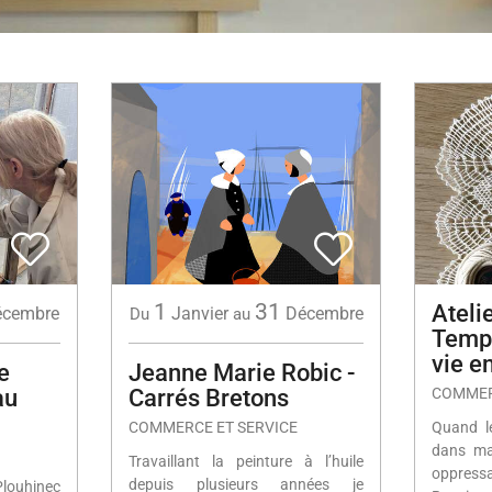
1
31
Ateli
écembre
Janvier
Décembre
Du
au
Temp
vie e
e
Jeanne Marie Robic -
au
Carrés Bretons
COMMER
COMMERCE ET SERVICE
Quand l
dans ma 
Travaillant la peinture à l’huile
oppress
depuis plusieurs années je
Plouhinec