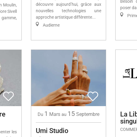
Besoin 
découvre aujourd’hui, grâce aux
n Moulin,
poser dan
nouvelles technologies une
ore Sivell
Prime
approche artistique différente...
e gamme,
Audierne
1
15
re
La Li
Mars
Septembre
Du
au
singu
Umi Studio
COMMER
enter les