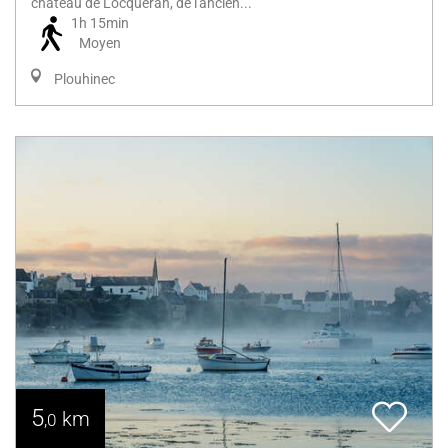
château de Locquéran, de l'ancien...
1h 15min
Moyen
Plouhinec
5
km
,0