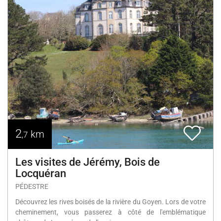
2
km
,7
Les visites de Jérémy, Bois de
Locquéran
PÉDESTRE
Découvrez les rives boisés de la rivière du Goyen. Lors de votre
cheminement, vous passerez à côté de l'emblématique