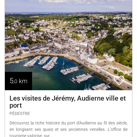
5
km
,0
Les visites de Jérémy, Audierne ville et
port
PÉDESTRE
Découvrez la riche histoire du port d'Audierne au fil des siècle,
en longeant ses quais et ses anciennes venelles. L'office de
tourisme valorise, sur...