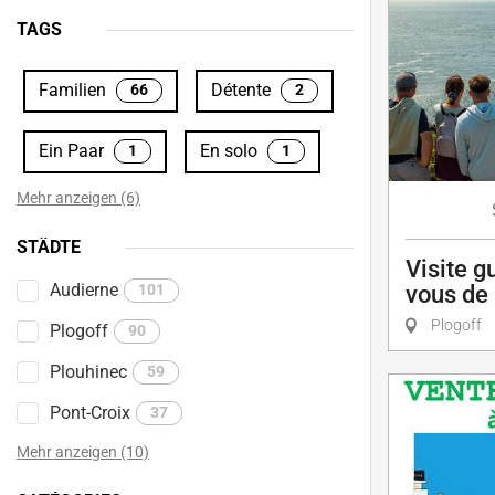
TAGS
Familien
Détente
66
2
Ein Paar
En solo
1
1
Mehr anzeigen (6)
STÄDTE
Visite g
Audierne
101
vous de 
Plogoff
Plogoff
90
Plouhinec
59
Pont-Croix
37
Mehr anzeigen (10)