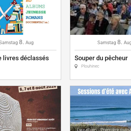
8.
8.
Samstag
Aug
Samstag
Au
 livres déclassés
Souper du pêcheur
Plouhinec