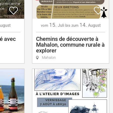
15.
14.
ugust
Juli
August
vom
bis zum
té avec
Chemins de découverte à
Mahalon, commune rurale à
explorer
Mahalon