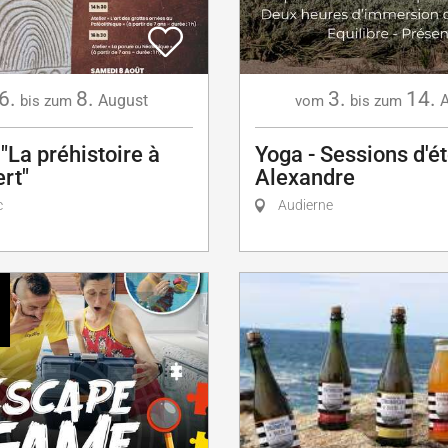
6.
8.
3.
14.
August
A
bis zum
vom
bis zum
 "La préhistoire à
Yoga - Sessions d'é
ert"
Alexandre
c
Audierne