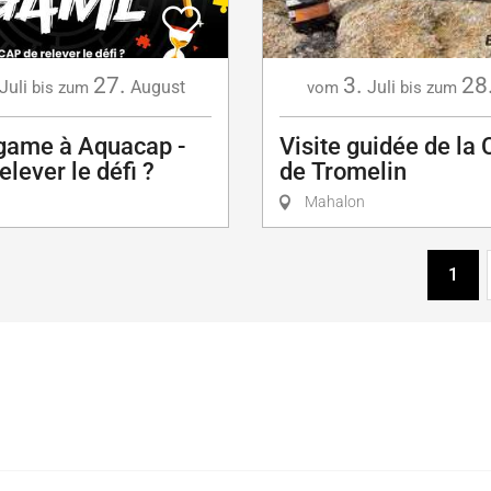
27.
3.
28
Juli
August
Juli
bis zum
vom
bis zum
game à Aquacap -
Visite guidée de la 
elever le défi ?
de Tromelin
Mahalon
1