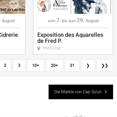
.
7.
29.
August
August
vom
bis zum
Cidrerie
Exposition des Aquarelles
de Fred P.
Pont-Croix
2
3
10+
20+
31
❯
❯❯
Die Märkte von Cap-Sizun