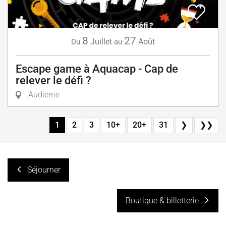
8
27
Juillet
Août
Du
au
Escape game à Aquacap - Cap de
relever le défi ?
Audierne
1
2
3
10+
20+
31
❯
❯❯
Séjourner
Boutique & billetterie