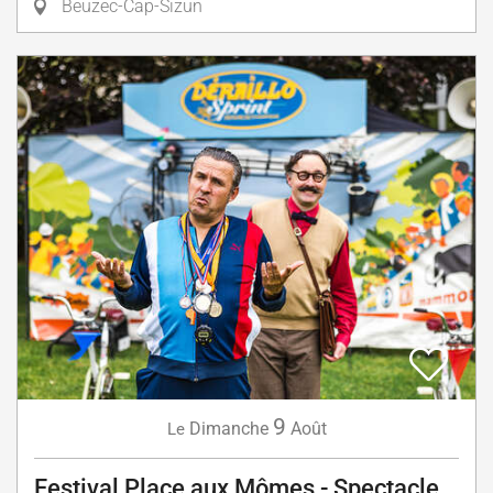
Beuzec-Cap-Sizun
9
Dimanche
Août
Le
Festival Place aux Mômes - Spectacle