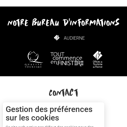
notre bureau d'informations
AUDIERNE
COMMENT VENIR ?
Contact
+33(0)2 57 56 03 13
Gestion des préférences
sur les cookies