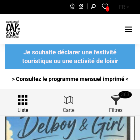
Aller au contenu principal
FR
0
Je souhaite déclarer une festivité
touristique ou une activité de loisir
>
Consultez le programme mensuel
imprimé
<
363
Liste
Carte
Filtres