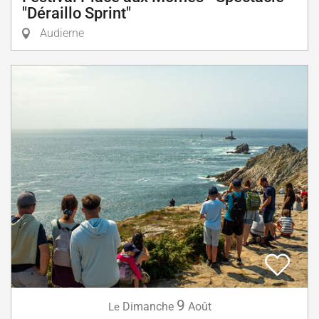
"Déraillo Sprint"
Audierne
9
Dimanche
Août
Le