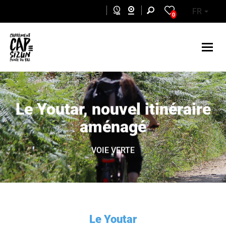
Aller au contenu principal
FR
0
Le Youtar, nouvel itinéraire
aménagé
VOIE VERTE
Le Youtar