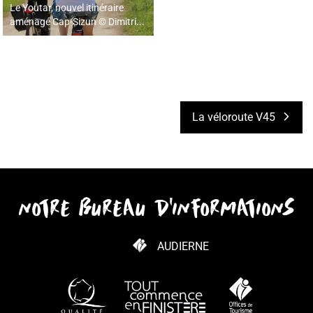
Le Youtar, nouvel itinéraire
aménagé Cap-Sizun © Dimitri...
La véloroute V45
notre bureau d'informations
AUDIERNE
COMMENT VENIR ?