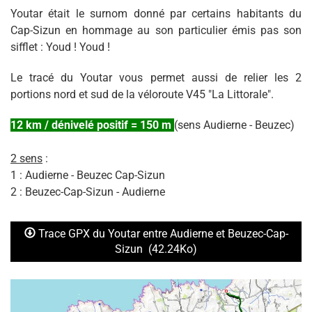
Youtar était le surnom donné par certains habitants du
Cap-Sizun en hommage au son particulier émis pas son
sifflet : Youd ! Youd !
Le tracé du Youtar vous permet aussi de relier les 2
portions nord et sud de la véloroute V45 "La Littorale".
12 km / dénivelé positif = 150 m
(sens Audierne - Beuzec)
2 sens
:
1 : Audierne - Beuzec Cap-Sizun
2 : Beuzec-Cap-Sizun - Audierne
Trace GPX du Youtar entre Audierne et Beuzec-Cap-
Sizun
(42.24Ko)