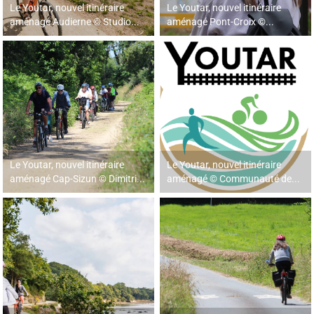
Le Youtar, nouvel itinéraire
Le Youtar, nouvel itinéraire
aménagé Audierne © Studio...
aménagé Pont-Croix ©...
Le Youtar, nouvel itinéraire
Le Youtar, nouvel itinéraire
aménagé Cap-Sizun © Dimitri...
aménagé © Communauté de...