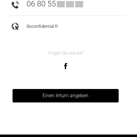
06 80 55
▒▒ ▒▒ ▒▒
liloconfidential.fr
Folgen Sie uns auf
Einen Irrtum angeben