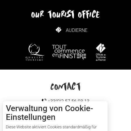
our tourist office
AUDIERNE
WIE KANN ICH KOMMEN?
Contact
+33(0)2 57 56 03 13
Verwaltung von Cookie-
Einstellungen
Cap sizun
KONTAKTIEREN SIE UNS
Diese Website aktiviert Cookies standardmäßig für