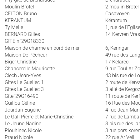
Moulin Brotel
2 moulin Brotel
CELTON Bruno
Casavoyen
KERANTUM
Kérantum
Ty Melie
1, rue de l'Eglis
BERNARD Gilles
14 Kervren Vras
GITE n°29G18330
Maison de charme en bord de mer
6, Keringar
Maison De Pêcheur
49 rue des Lang
Biger Christine
17 Kélarec
Chancerelle Mauricette
9 rue Toul Ar Z
Clech Jean-Yves
43 bis rue de L
Gîtes Le Guellec 1
2 route de Kerv
Gîtes Le Guellec 3
3 allé de Kergo
Gîte°29G16490
11 route de Ker
Guillou Céline
16 Rue des Mou
Jourdan Eugène
4 rue Jean Mari
Le Gall Pierre et Marie-Christine
7 rue de Lamb
Le Jeune Nadine
3 bis rue des la
Plouhinec Nicole
3 rue pors koren
Praud Nicole
22 rue Ar Veil