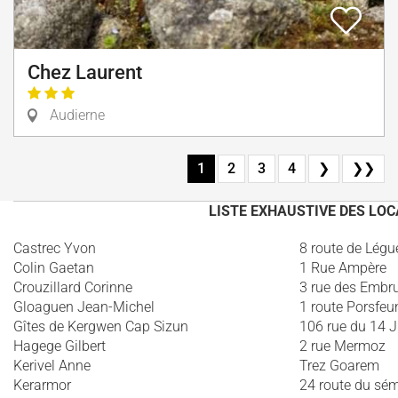
Chez Laurent
Audierne
1
2
3
4
❯
❯❯
LISTE EXHAUSTIVE DES LO
Castrec Yvon
8 route de Légu
Colin Gaetan
1 Rue Ampère
Crouzillard Corinne
3 rue des Embr
Gloaguen Jean-Michel
1 route Porsfeu
Gîtes de Kergwen Cap Sizun
106 rue du 14 Ju
Hagege Gilbert
2 rue Mermoz
Kerivel Anne
Trez Goarem
Kerarmor
24 route du sé