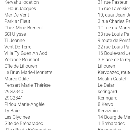
Kervahu location
31 rue Pasteur
L’Hour Jacques
15 rue Lavoisier
Mer De Vent
10, quai Jean J
Park ar Fleut
3 rue Charles P
Chez Mme Brénéol
1C rue du Maréc
SCI Ulysse
33 rue Louis Pa
Ti Jeanne
9 route de Pors
Vent De Terre
22 rue Louis Pa
Villa Ty Guen An Aod
16 Boulevard J
Yolande Reunbot
3 Place de la r
Gîte de Lillouren
Lillouren
Le Brun Marie-Henriette
Kervoazec, route
Marec Odile
Moulin Castel -
Pensart Marie-Thérèse
Le Dalar
29G2340
keringard
29G2341
Keringard
Piriou Marie-Angèle
8 Kervo
Ty Baie
Kervizinic
Les Glycines
14 Bourg de Me
Gîte de Bréharadec
1 Breharadec
P'ty gîte de Bréharadec
Breharadec