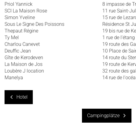
Priol Yannick
8 impasse de T
SCI La Maison Rose
11 rue Saint-Ju
Simon Yveline
15 rue de Leza
Sous Le Signe Des Poissons
Résidence St Ju
Thepaut Régine
19 bis rue de K
Ty Mel
1 rue de l'étang
Charlou Canevet
19 route des Ga
Deuffic Jean
10 Place de Sai
Gîte de Kerodeven
14 route du Ste
La Maison de Jos
19 route de Ker
Loubère J location
32 route des ga
Manelya
14 rue de l'océ
Hotel
Campingplätze