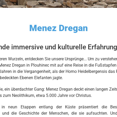
Menez Dregan
nde immersive und kulturelle Erfahrung
eren Wurzeln, entdecken Sie unsere Ursprünge... Um zu versteh
enez Dregan in Plouhinec mit auf eine Reise in die Fußstapfen 
ahren in die Vergangenheit, als der Homo Heidelbergensis das 
bedeckten Ebenen Elefanten jagte.
le, ein überdachter Gang: Menez Dregan deckt einen langen Zei
s zum Neolithikum, etwa 5.000 Jahre vor Christus.
d in neun Etappen entlang der Küste präsentiert die Beso
n und die Geschichte der Menschen, die sie aufsuchten. U