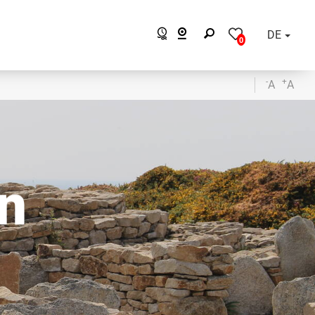
DE
0
-
+
A
A
n