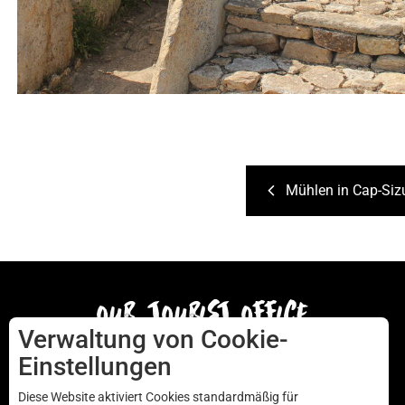
Menez Dregan Plouhinec © Dimitri Poixe
Mühlen in Cap-Siz
our tourist office
Verwaltung von Cookie-
Einstellungen
AUDIERNE
Diese Website aktiviert Cookies standardmäßig für