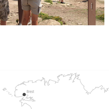
Panneaux d'interprétation de Menez Dregan Plouhinec ©...