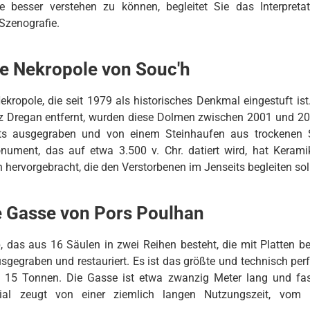
ie besser verstehen zu können, begleitet Sie das Interpreta
Szenografie.
he Nekropole von Souc'h
kropole, die seit 1979 als historisches Denkmal eingestuft is
z Dregan entfernt, wurden diese Dolmen zwischen 2001 und 2
s ausgegraben und von einem Steinhaufen aus trockenen St
ument, das auf etwa 3.500 v. Chr. datiert wird, hat Keramik,
 hervorgebracht, die den Verstorbenen im Jenseits begleiten sol
 Gasse von Pors Poulhan
, das aus 16 Säulen in zwei Reihen besteht, die mit Platten b
gegraben und restauriert. Es ist das größte und technisch perfe
t 15 Tonnen. Die Gasse ist etwa zwanzig Meter lang und fa
rial zeugt von einer ziemlich langen Nutzungszeit, vom 