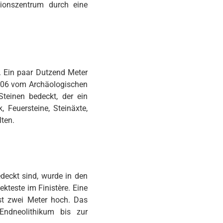
tionszentrum durch eine
t. Ein paar Dutzend Meter
006 vom Archäologischen
einen bedeckt, der ein
 Feuersteine, Steinäxte,
lten.
edeckt sind, wurde in den
kteste im Finistère. Eine
st zwei Meter hoch. Das
Endneolithikum bis zur