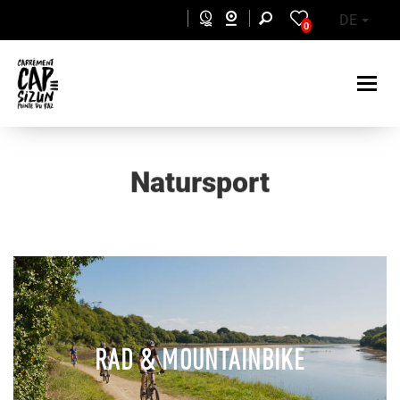
Skip to main content
DE
0
Natursport
RAD & MOUNTAINBIKE