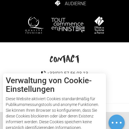
AUDIERNE
WIE KANN ICH KOMMEN?
Contact
+33(0)2 57 56 03 13
Verwaltung von Cookie-
Einstellungen
Cap sizun
KONTAKTIEREN SIE UNS
Diese Website aktiviert Cookies standardmäßig für
Publikumsmessungstools und anonyme Funktionen.
Sie können Ihren Browser so konfigurieren, dass Sie
diese Cookies blockieren oder über deren Existenz
informiert werden. Diese Cookies speichern keine
persönlich identifizierenden Informationen.