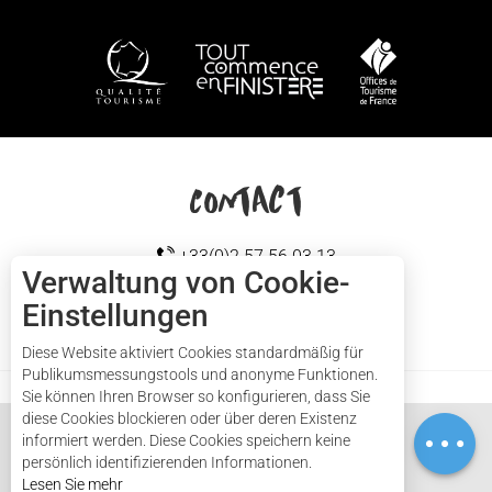
WIE KANN ICH KOMMEN?
Contact
+33(0)2 57 56 03 13
Verwaltung von Cookie-
Einstellungen
Cap sizun
KONTAKTIEREN SIE UNS
Diese Website aktiviert Cookies standardmäßig für
Publikumsmessungstools und anonyme Funktionen.
Sie können Ihren Browser so konfigurieren, dass Sie
diese Cookies blockieren oder über deren Existenz
Service
informiert werden. Diese Cookies speichern keine
persönlich identifizierenden Informationen.
Lesen Sie mehr