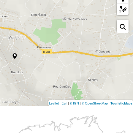
Leaflet
|
Esri
|
© IGN
|
© OpenStreetMap
|
TouristicMaps