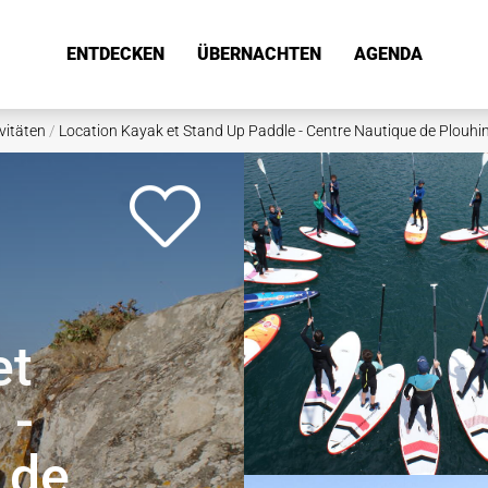
ENTDECKEN
ÜBERNACHTEN
AGENDA
vitäten
/
Location Kayak et Stand Up Paddle - Centre Nautique de Plouhin
et
 -
 de