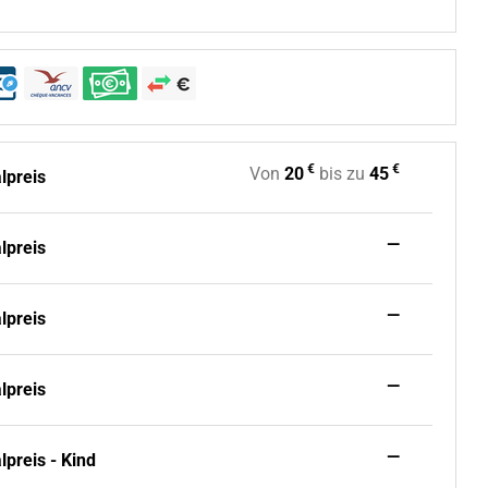
€
€
Von
20
bis zu
45
lpreis
—
lpreis
—
lpreis
—
lpreis
—
preis - Kind