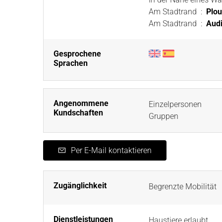
Am Stadtrand
:
Plou
Am Stadtrand
:
Aud
Gesprochene
Sprachen
Angenommene
Einzelpersonen
Kundschaften
Gruppen
Per E-Mail kontaktieren
Zugänglichkeit
Begrenzte Mobilität
Dienstleistungen
Haustiere erlaubt