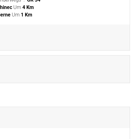
hinec
Um
4 Km
ierne
Um
1 Km