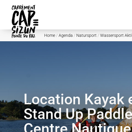
Skip to main content
Home
/
Agenda
/
Natursport
/
Wassersport Akti
Location Kayak 
Stand Up Paddle
Centre Nautique