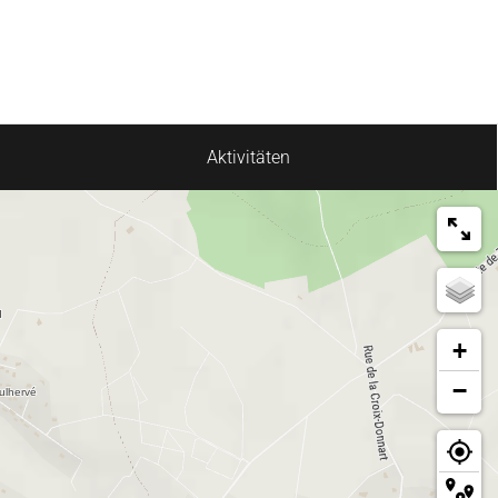
Aktivitäten
+
−