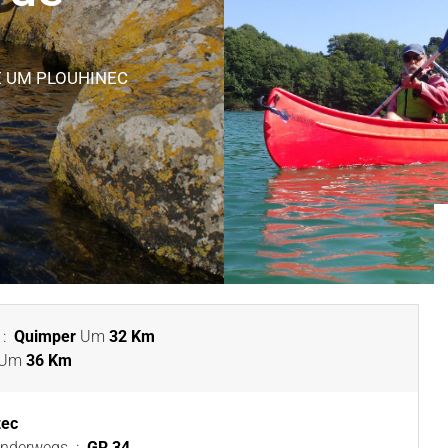
E
UM PLOUHINEC
:
Quimper
Um
32 Km
Um
36 Km
zec
anderwegs
:
GR 34