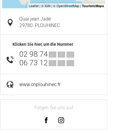
Quai jean Jadé
29780
PLOUHINEC
Klicken Sie hier, um die Nummer
02 98 74
▒▒ ▒▒ ▒▒
06 73 12
▒▒ ▒▒ ▒▒
www.cnplouhinec.fr
Folgen Sie uns auf