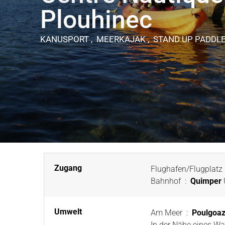
Plouhinec
KANUSPORT , MEERKAJAK , STAND UP PADDL
Zugang
Flughafen/Flugplatz
Bahnhof
:
Quimper
Umwelt
Am Meer
:
Poulgoa
In der Nähe eines W