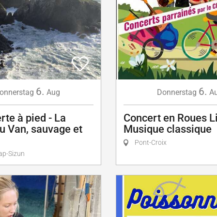
6.
6.
onnerstag
Aug
Donnerstag
A
te à pied - La
Concert en Roues Li
u Van, sauvage et
Musique classique
Pont-Croix
ap-Sizun