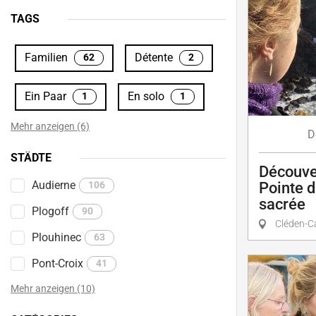
TAGS
Familien
Détente
62
2
Ein Paar
En solo
1
1
Mehr anzeigen (6)
D
STÄDTE
Découver
Audierne
106
Pointe d
sacrée
Plogoff
90
Cléden-C
Plouhinec
63
Pont-Croix
41
Mehr anzeigen (10)