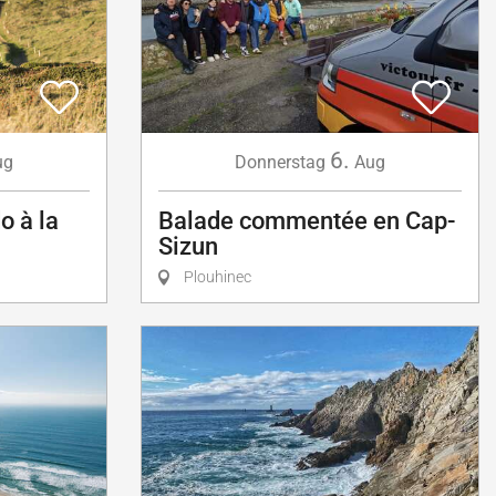
6.
ug
Donnerstag
Aug
o à la
Balade commentée en Cap-
Sizun
Plouhinec