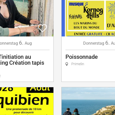
6.
6.
onnerstag
Aug
Donnerstag
A
'initiation au
Poissonnade
ing Création tapis
Primelin
c