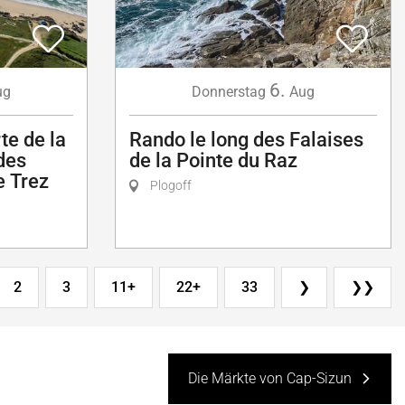
6.
ug
Donnerstag
Aug
te de la
Rando le long des Falaises
 des
de la Pointe du Raz
e Trez
Plogoff
2
3
11+
22+
33
❯
❯❯
Die Märkte von Cap-Sizun