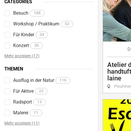
CATÉGORIES
Besuch
188
Workshop / Praktikum
52
Für Kinder
34
Konzert
30
D
Mehr anzeigen (17)
Atelier d
THEMEN
handtuft
laine
Ausflug in der Natur
116
Plouhine
Für Aktive
22
Radsport
13
Malerei
11
Mehr anzeigen (11)