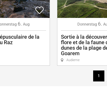
6.
6.
onnerstag
Aug
Donnerstag
A
répusculaire de la
Sortie à la découver
du Raz
flore et de la faune
dunes de la plage d
Goarem
Audierne
1