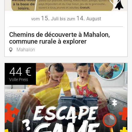
15.
14.
Juli
August
vom
bis zum
Chemins de découverte à Mahalon,
commune rurale à explorer
Mahalon
44 €
Volle Preis