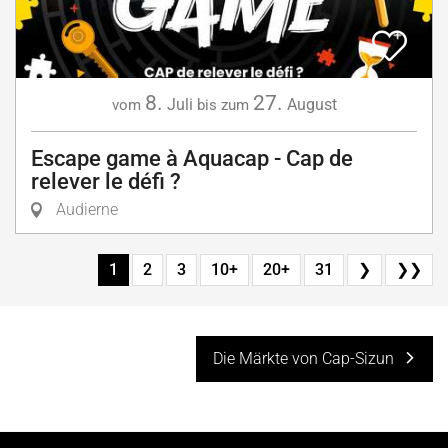
8.
27.
Juli
August
vom
bis zum
Escape game à Aquacap - Cap de
relever le défi ?
Audierne
1
2
3
10+
20+
31
❯
❯❯
Die Märkte von Cap-Sizun