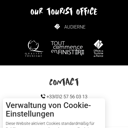
our tourist office
AUDIERNE
WIE KANN ICH KOMMEN?
Contact
+33(0)2 57 56 03 13
Verwaltung von Cookie-
Einstellungen
KONTAKTIEREN SIE UNS
Cap sizun
Diese Website aktiviert Cookies standardmäßig für