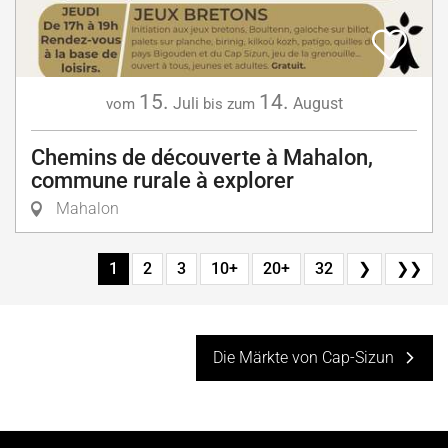
15.
14.
Juli
August
vom
bis zum
Chemins de découverte à Mahalon,
commune rurale à explorer
Mahalon
1
2
3
10+
20+
32
❯
❯❯
Die Märkte von Cap-Sizun