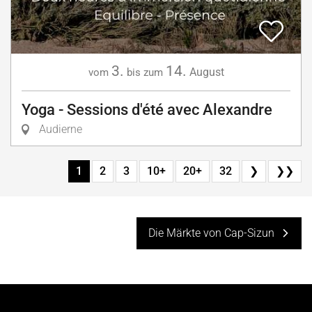
3.
14.
August
vom
bis zum
Yoga - Sessions d'été avec Alexandre
Audierne
1
2
3
10+
20+
32
❯
❯❯
Die Märkte von Cap-Sizun