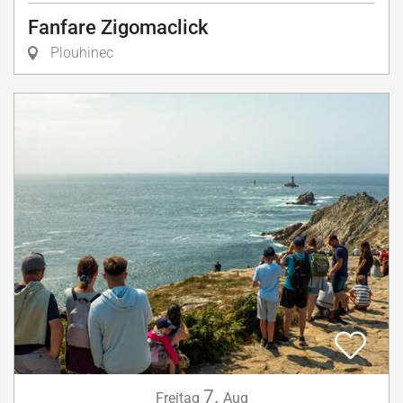
Fanfare Zigomaclick
Plouhinec
7.
Freitag
Aug