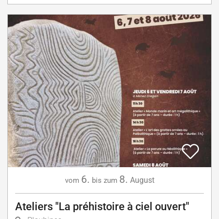
6.
8.
August
vom
bis zum
Ateliers "La préhistoire à ciel ouvert"