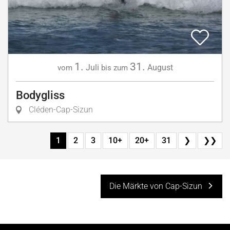
1.
31.
Juli
August
vom
bis zum
Bodygliss
Cléden-Cap-Sizun
1
2
3
10+
20+
31
❯
❯❯
Die Märkte von Cap-Sizun