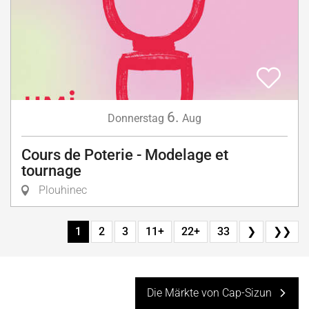
6.
Donnerstag
Aug
Cours de Poterie - Modelage et
tournage
Plouhinec
1
2
3
11+
22+
33
❯
❯❯
Die Märkte von Cap-Sizun