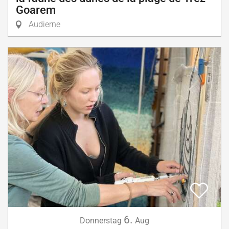
Goarem
Audierne
6.
Donnerstag
Aug