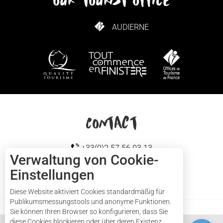
our tourist office
AUDIERNE
WIE KANN ICH KOMMEN?
Contact
+33(0)2 57 56 03 13
Verwaltung von Cookie-
Einstellungen
Cap sizun
KONTAKTIEREN SIE UNS
Diese Website aktiviert Cookies standardmäßig für
Publikumsmessungstools und anonyme Funktionen.
Sie können Ihren Browser so konfigurieren, dass Sie
diese Cookies blockieren oder über deren Existenz