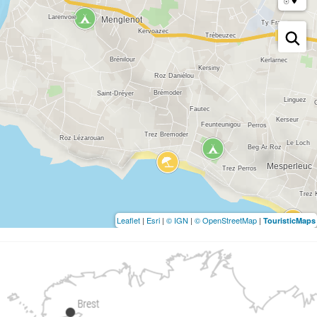
Leaflet
|
Esri
|
© IGN
|
© OpenStreetMap
|
TouristicMaps