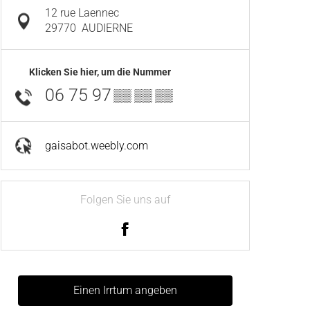
12 rue Laennec
29770
AUDIERNE
Klicken Sie hier, um die Nummer
06 75 97
▒▒ ▒▒ ▒▒
gaisabot.weebly.com
Folgen Sie uns auf
Einen Irrtum angeben