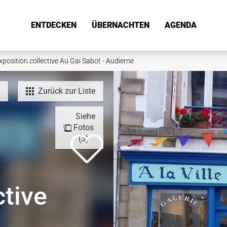
ENTDECKEN
ÜBERNACHTEN
AGENDA
xposition collective Au Gai Sabot - Audierne
Zurück zur Liste
Siehe
Fotos
(3)
ctive