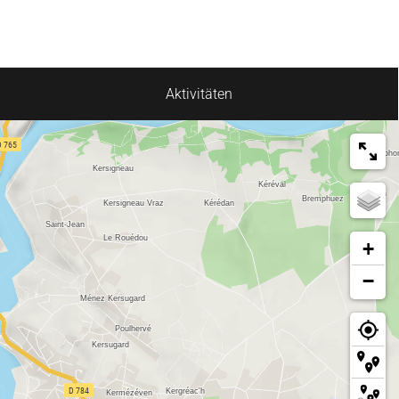
Aktivitäten
+
−