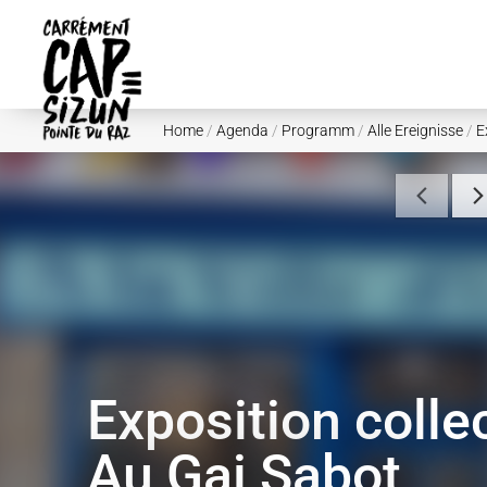
Skip to main content
Home
/
Agenda
/
Programm
/
Alle Ereignisse
/
E
Exposition colle
Au Gai Sabot