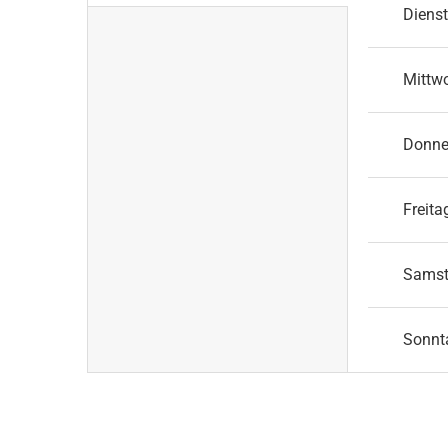
Diens
Mittw
Donne
Freita
Sams
Sonnt