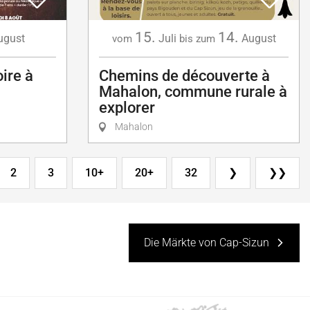
15.
14.
ugust
Juli
August
vom
bis zum
oire à
Chemins de découverte à
Mahalon, commune rurale à
explorer
Mahalon
2
3
10+
20+
32
❯
❯❯
Die Märkte von Cap-Sizun