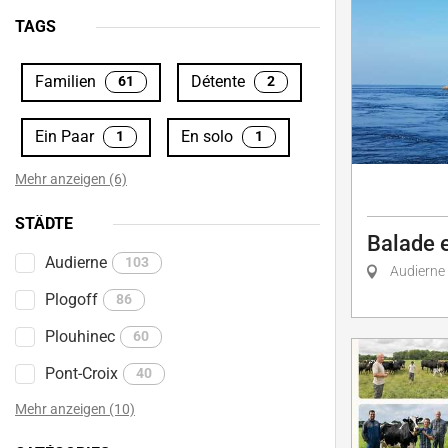
TAGS
Familien
Détente
61
2
Ein Paar
En solo
1
1
Mehr anzeigen (6)
STÄDTE
Balade 
Audierne
103
Audierne
Plogoff
86
Plouhinec
60
Pont-Croix
40
Mehr anzeigen (10)