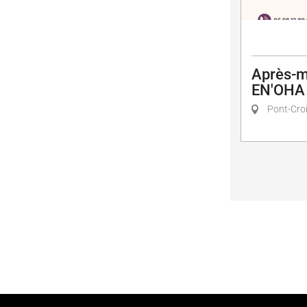
Après-m
EN'OHA
Pont-Cro