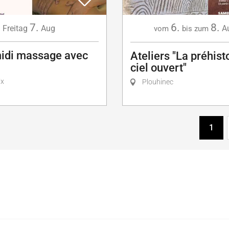
7.
6.
8.
Freitag
Aug
A
vom
bis zum
idi massage avec
Ateliers "La préhist
ciel ouvert"
ix
Plouhinec
1