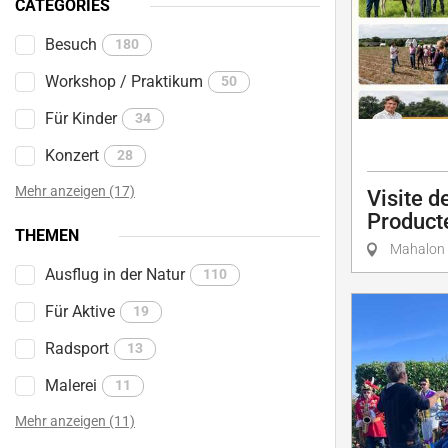
CATÉGORIES
Besuch
180
Workshop / Praktikum
50
Für Kinder
34
Konzert
28
Mehr anzeigen (17)
Visite d
Product
THEMEN
Mahalon
Ausflug in der Natur
110
Für Aktive
19
Radsport
13
Malerei
11
Mehr anzeigen (11)