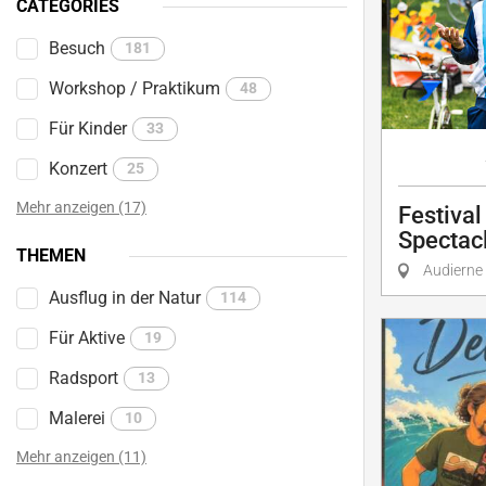
CATÉGORIES
Besuch
181
Workshop / Praktikum
48
Für Kinder
33
Konzert
25
Mehr anzeigen (17)
Festiva
Spectacl
THEMEN
Audierne
Ausflug in der Natur
114
Für Aktive
19
Radsport
13
Malerei
10
Mehr anzeigen (11)