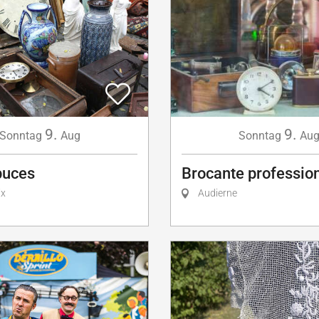
9.
9.
Sonntag
Au
Sonntag
Aug
Brocante professio
puces
Audierne
ix