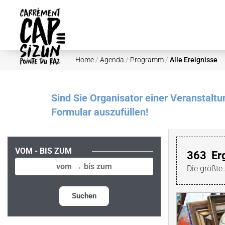
Skip to main content
Home
/
Agenda
/
Programm
/
Alle Ereignisse
Sind Sie Organisator einer Veranstalt
Formular auszufüllen!
VOM - BIS ZUM
363
Er
Die größte
Suchen