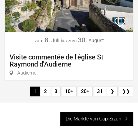
8.
30.
Juli
August
vom
bis zum
Visite commentée de l'église St
Raymond d'Audierne
Audierne
1
2
3
10+
20+
31
❯
❯❯
Die Märkte von Cap-Sizun