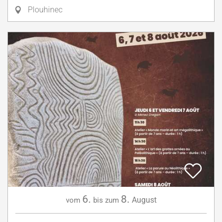
Plouhinec
6.
8.
August
vom
bis zum