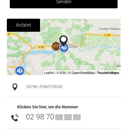
Senden
Anfahrt
29790
PONT-CROIX
Klicken Sie hier, um die Nummer
02 98 70
▒▒ ▒▒ ▒▒