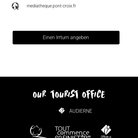
mediatheque.pont-croix.fr
Einen Irrtum angeben
our tourist office
AUDIERNE
WIE KANN ICH KOMMEN?