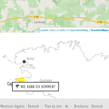
Leaflet
|
Esri
|
© IGN
|
© OpenStreetMap
|
TouristicMaps
Cap sizun
WIE KANN ICH KOMMEN?
Mentions légales - Deutsch
Plan du site - de
Brochures - Deutsch