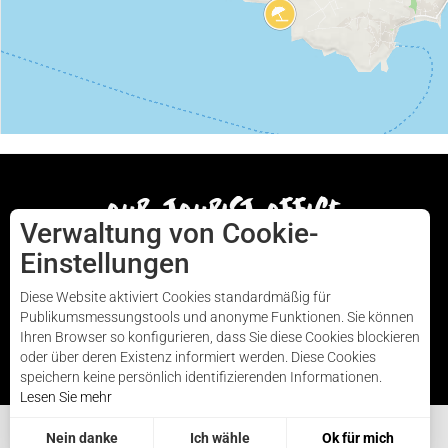
our tourist office
Verwaltung von Cookie-
Einstellungen
AUDIERNE
Diese Website aktiviert Cookies standardmäßig für
Publikumsmessungstools und anonyme Funktionen. Sie können
Ihren Browser so konfigurieren, dass Sie diese Cookies blockieren
oder über deren Existenz informiert werden. Diese Cookies
speichern keine persönlich identifizierenden Informationen.
Lesen Sie mehr
Nein danke
Ich wähle
Ok für mich