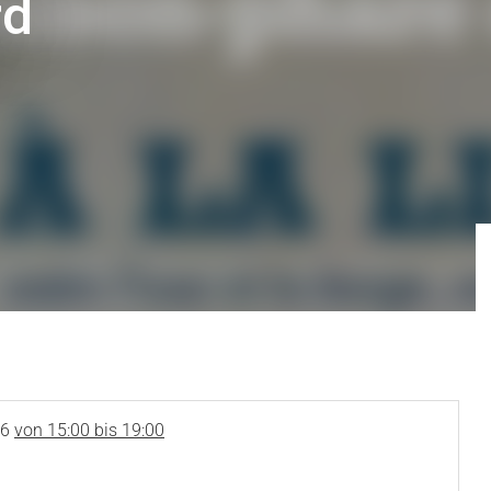
rd
26
von 15:00 bis 19:00