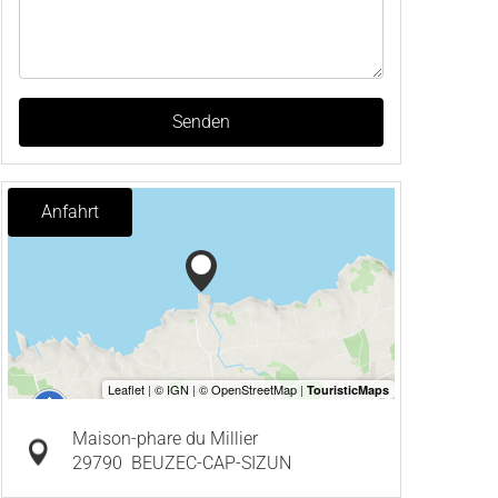
Senden
Anfahrt
Maison-phare du Millier
29790
BEUZEC-CAP-SIZUN