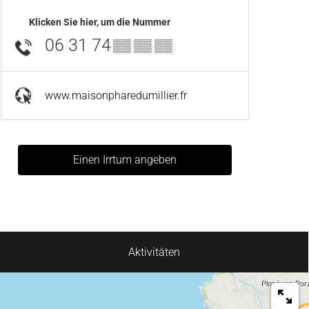
Klicken Sie hier, um die Nummer
06 31 74
▒▒ ▒▒ ▒▒
www.maisonpharedumillier.fr
Einen Irrtum angeben
Aktivitäten