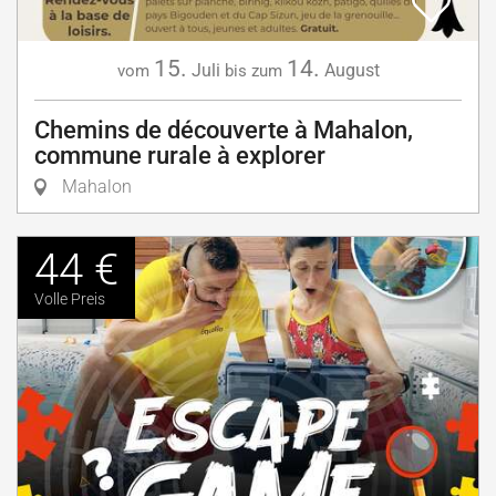
15.
14.
Juli
August
vom
bis zum
Chemins de découverte à Mahalon,
commune rurale à explorer
Mahalon
44 €
Volle Preis