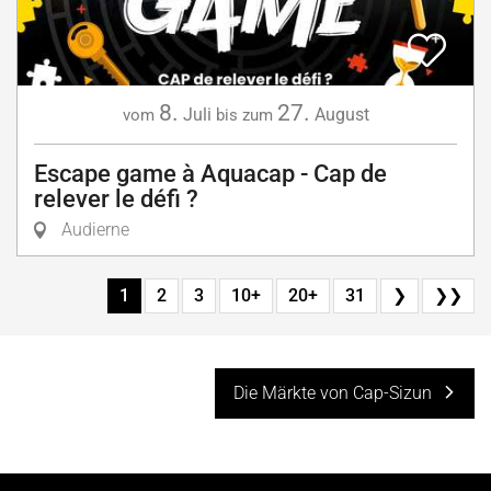
8.
27.
Juli
August
vom
bis zum
Escape game à Aquacap - Cap de
relever le défi ?
Audierne
1
2
3
10+
20+
31
❯
❯❯
Die Märkte von Cap-Sizun