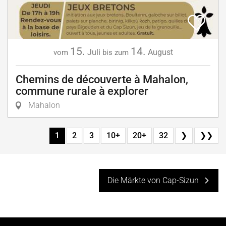
15.
14.
Juli
August
vom
bis zum
Chemins de découverte à Mahalon,
commune rurale à explorer
Mahalon
1
2
3
10+
20+
32
❯
❯❯
Die Märkte von Cap-Sizun