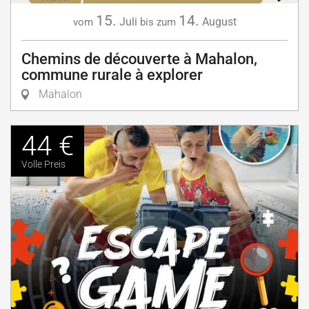
15.
14.
Juli
August
vom
bis zum
Chemins de découverte à Mahalon,
commune rurale à explorer
Mahalon
44 €
Volle Preis