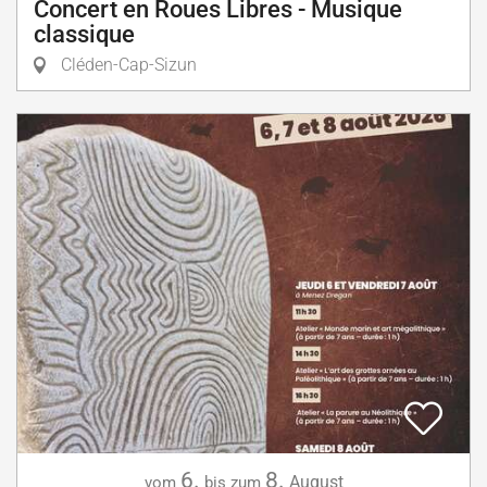
Concert en Roues Libres - Musique
classique
Cléden-Cap-Sizun
6.
8.
August
vom
bis zum