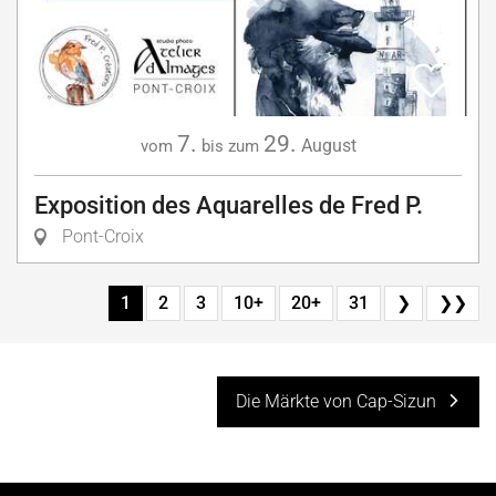
7.
29.
August
vom
bis zum
Exposition des Aquarelles de Fred P.
Pont-Croix
1
2
3
10+
20+
31
❯
❯❯
Die Märkte von Cap-Sizun