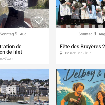
9.
9.
Sonntag
Aug
Sonntag
Au
ration de
Fête des Bruyères 
on de filet
Beuzec-Cap-Sizun
ap-Sizun