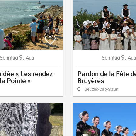
9.
9.
Sonntag
Aug
Sonntag
Au
uidée « Les rendez-
Pardon de la Fête d
la Pointe »
Bruyères
Beuzec-Cap-Sizun