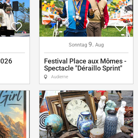
9.
g
Sonntag
Aug
2026
Festival Place aux Mômes -
Spectacle "Déraillo Sprint"
Audierne