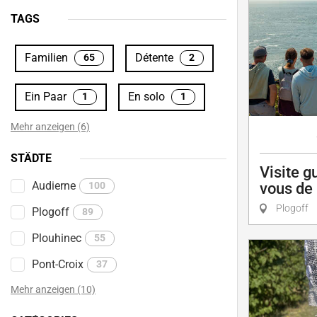
TAGS
Familien
Détente
65
2
Ein Paar
En solo
1
1
Mehr anzeigen (6)
STÄDTE
Visite g
Audierne
100
vous de 
Plogoff
Plogoff
89
Plouhinec
55
Pont-Croix
37
Mehr anzeigen (10)