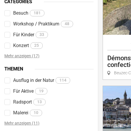
CATÉGORIES
Besuch
181
Workshop / Praktikum
48
Für Kinder
33
Konzert
25
Mehr anzeigen (17)
Démonst
confecti
THEMEN
Beuzec-C
Ausflug in der Natur
114
Für Aktive
19
Radsport
13
Malerei
10
Mehr anzeigen (11)