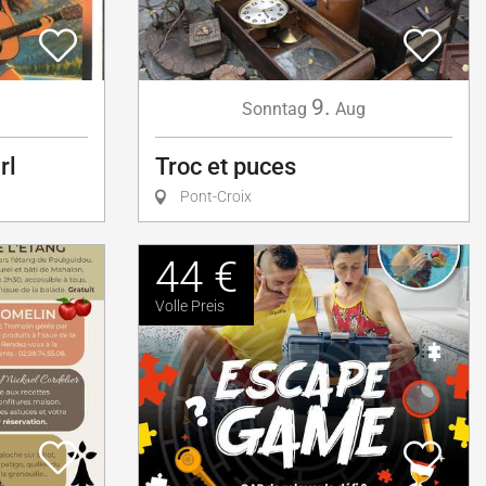
9.
g
Sonntag
Aug
rl
Troc et puces
Pont-Croix
44 €
Volle Preis