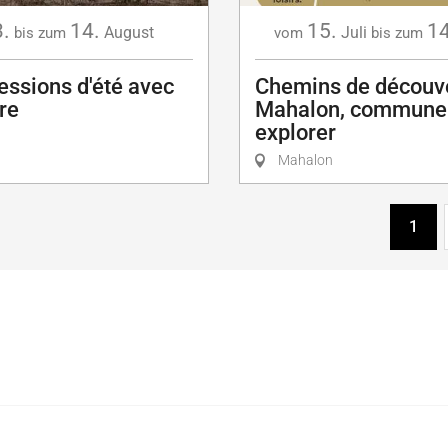
3.
14.
15.
14
August
Juli
bis zum
vom
bis zum
essions d'été avec
Chemins de découv
re
Mahalon, commune 
explorer
Mahalon
1