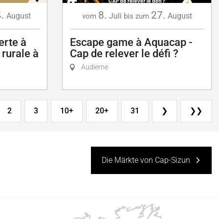
.
8.
27.
August
Juli
August
vom
bis zum
erte à
Escape game à Aquacap -
rurale à
Cap de relever le défi ?
Audierne
2
3
10+
20+
31
❯
❯❯
Die Märkte von Cap-Sizun