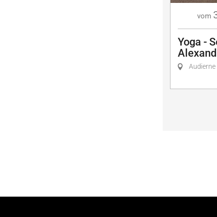
vom
Yoga - S
Alexand
Audierne