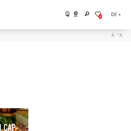
DE
0
-
+
A
A
N CAP-