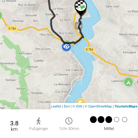
Leaflet
|
Esri
|
© IGN
|
© OpenStreetMap
|
TouristicMaps
3.8
km
Fußgänger
1Uhr 30min
Mittel