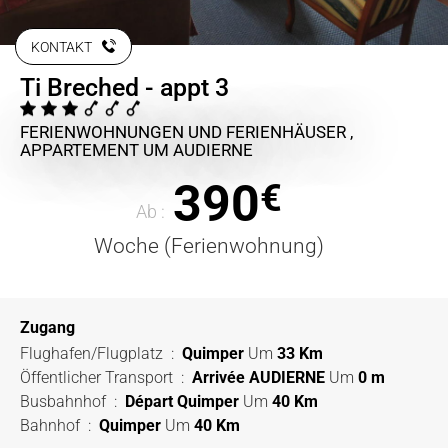
KONTAKT
Ti Breched - appt 3
FERIENWOHNUNGEN UND FERIENHÄUSER ,
APPARTEMENT
UM AUDIERNE
390
€
Ab :
Woche (Ferienwohnung)
Zugang
Flughafen/Flugplatz
:
Quimper
Um
33 Km
Öffentlicher Transport
:
Arrivée AUDIERNE
Um
0 m
Busbahnhof
:
Départ Quimper
Um
40 Km
Bahnhof
:
Quimper
Um
40 Km