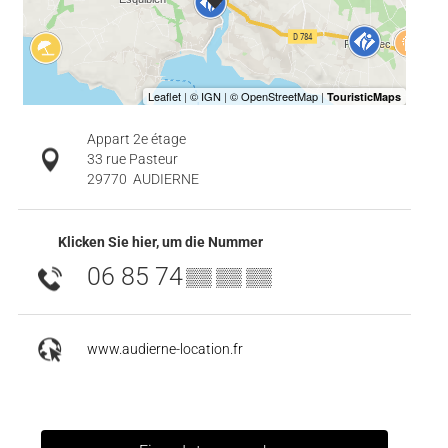
Appart 2e étage
33 rue Pasteur
29770
AUDIERNE
Klicken Sie hier, um die Nummer
06 85 74
▒▒ ▒▒ ▒▒
www.audierne-location.fr