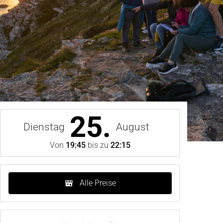
25.
Dienstag
August
Von
19:45
bis zu
22:15
Alle Preise