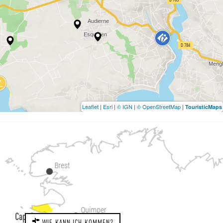
Leaflet
|
Esri
|
© IGN
|
© OpenStreetMap
|
TouristicMaps
Cap sizun
WIE KANN ICH KOMMEN?