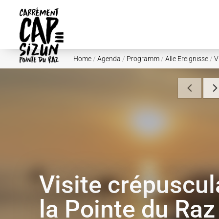
Skip to main content
Home
/
Agenda
/
Programm
/
Alle Ereignisse
/
V
Visite crépuscul
la Pointe du Raz