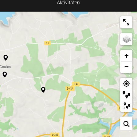
Aktivitäten
+
−