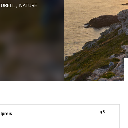
TURELL , NATURE
€
9
lpreis