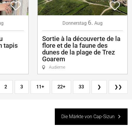
6.
ug
Donnerstag
Aug
au
Sortie à la découverte de la
n tapis
flore et de la faune des
dunes de la plage de Trez
Goarem
Audierne
2
3
11+
22+
33
❯
❯❯
Die Märkte von Cap-Sizun