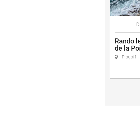
D
Rando le
de la Po
Plogoff