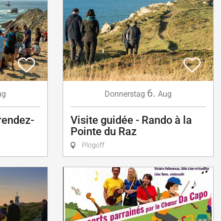
6.
ug
Donnerstag
Aug
 rendez-
Visite guidée - Rando à la
Pointe du Raz
Plogoff