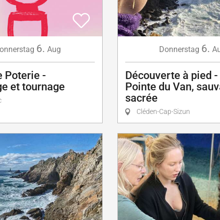
6.
6.
onnerstag
Aug
Donnerstag
A
 Poterie -
Découverte à pied -
e et tournage
Pointe du Van, sauv
sacrée
c
Cléden-Cap-Sizun