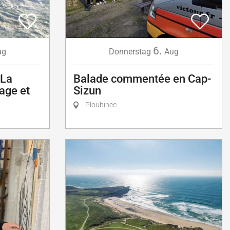
6.
ug
Donnerstag
Aug
 La
Balade commentée en Cap-
age et
Sizun
Plouhinec