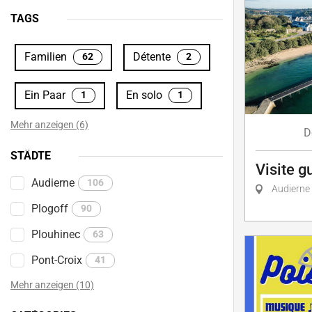
TAGS
Familien
Détente
62
2
Ein Paar
En solo
1
1
Mehr anzeigen (6)
D
STÄDTE
Visite g
Audierne
106
Audierne
Plogoff
90
Plouhinec
63
Pont-Croix
41
Mehr anzeigen (10)