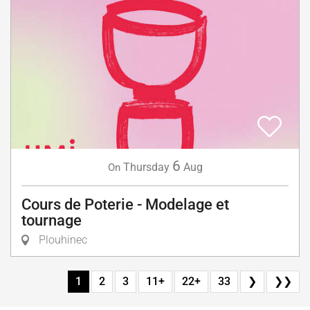
6
Thursday
Aug
On
Cours de Poterie - Modelage et
tournage
Plouhinec
1
2
3
11+
22+
33
❯
❯❯