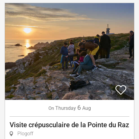
6
Thursday
Aug
On
Visite crépusculaire de la Pointe du Raz
Plogoff