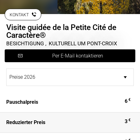
KONTAKT
Visite guidée de la Petite Cité de
Caractère®
BESICHTIGUNG , KULTURELL
UM PONT-CROIX
Per E-Mail kontaktieren
€
6
Pauschalpreis
€
3
Reduzierter Preis