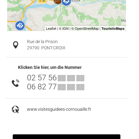
Rue de la Prison
29790
PONT-CROIX
Klicken Sie hier, um die Nummer
02 57 56
▒▒ ▒▒ ▒▒
06 82 77
▒▒ ▒▒ ▒▒
www.visitesguidees-cornouaille.fr