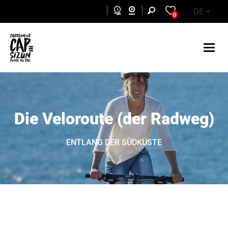
Skip to main content
DE
0
Die Veloroute (der Radweg)
ENTLANG DER SÜDKÜSTE