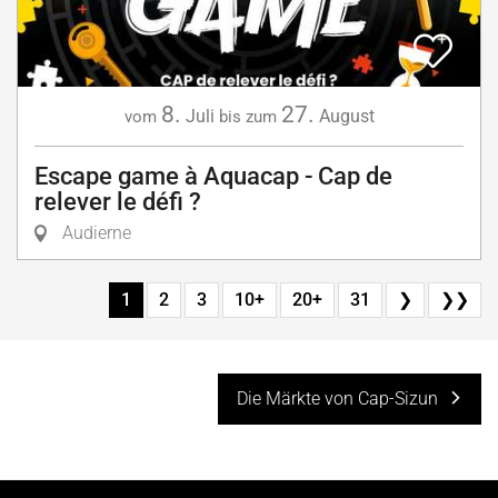
8.
27.
Juli
August
vom
bis zum
Escape game à Aquacap - Cap de
relever le défi ?
Audierne
1
2
3
10+
20+
31
❯
❯❯
Die Märkte von Cap-Sizun