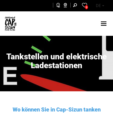
Skip to main content
DE
0
Tankstellen und elektrische
Ladestationen
Wo können Sie in Cap-Sizun tanken