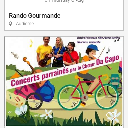
Thursday
Aug
On
Rando Gourmande
Audierne