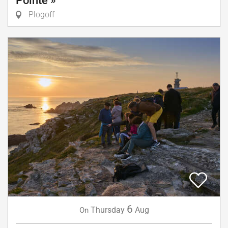
Pointe »
Plogoff
6
Thursday
Aug
On