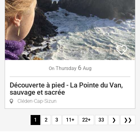
6
Thursday
Aug
On
Découverte à pied - La Pointe du Van,
sauvage et sacrée
Cléden-Cap-Sizun
1
2
3
11+
22+
33
❯
❯❯