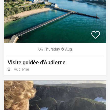
6
Thursday
Aug
On
Visite guidée d'Audierne
Audierne