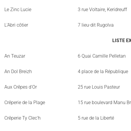
Le Zinc Lucie
3 rue Voltaire, Keridreuff
L'Abri côtier
7 lieu-dit Rugolva
LISTE E
An Teuzar
6 Quai Camille Pelletan
An Dol Breizh
4 place de la République
Aux Crêpes d'Or
25 rue Louis Pasteur
Crêperie de la Plage
15 rue boulevard Manu B
Crêperie Ty Clec'h
5 rue de la Liberté