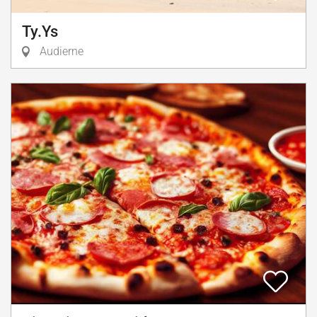
Ty.Ys
Audierne