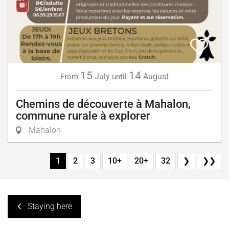
15
14
July
August
From
until
Chemins de découverte à Mahalon,
commune rurale à explorer
Mahalon
1
2
3
10+
20+
32
❯
❯❯
Staying here