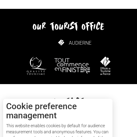
our tourist office
AUDIERNE
HOW TO GET HERE
Contact
Cookie preference
management
+33(0)2 57 56 03 13
This website enables cookies by default for audience
measurement tools and anonymous features. You can