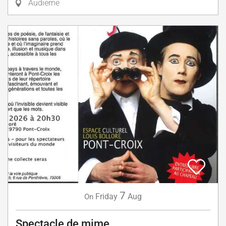
Audierne
7
Friday
Aug
On
Spectacle de mime