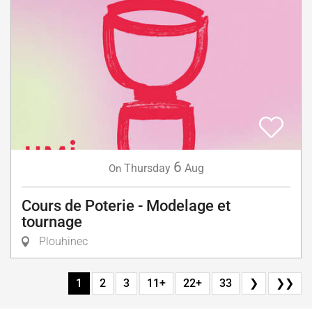
6
Thursday
Aug
On
Cours de Poterie - Modelage et
tournage
Plouhinec
1
2
3
11+
22+
33
❯
❯❯