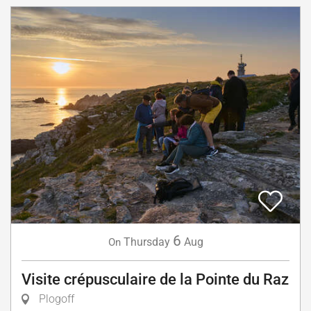
6
Thursday
Aug
On
Visite crépusculaire de la Pointe du Raz
Plogoff