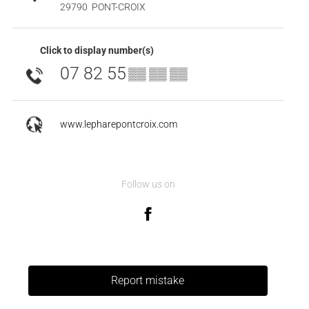
29790
PONT-CROIX
Click to display number(s)
07 82 55
▒▒ ▒▒ ▒▒
www.lepharepontcroix.com
Follow us on
Report mistake