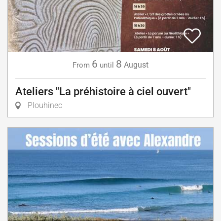
6
8
August
From
until
Ateliers "La préhistoire à ciel ouvert"
Plouhinec