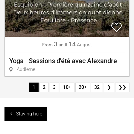
3
14
August
From
until
Yoga - Sessions d'été avec Alexandre
Audierne
1
2
3
10+
20+
32
❯
❯❯
Staying here