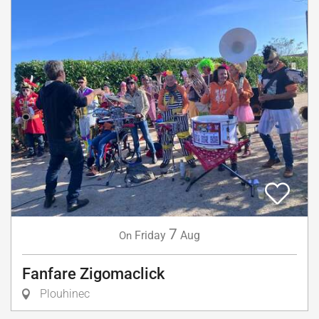
7
Friday
Aug
On
Fanfare Zigomaclick
Plouhinec