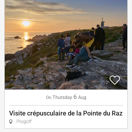
6
Thursday
Aug
On
Visite crépusculaire de la Pointe du Raz
Plogoff