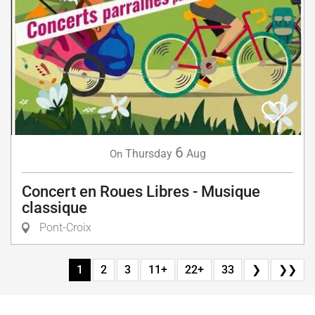
6
Thursday
Aug
On
Concert en Roues Libres - Musique
classique
Pont-Croix
1
2
3
11+
22+
33
❯
❯❯