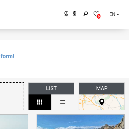
EN
0
 form!
LIST
MAP