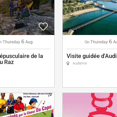
6
6
Thursday
Aug
Thursday
A
n
On
répusculaire de la
Visite guidée d'Aud
du Raz
Audierne