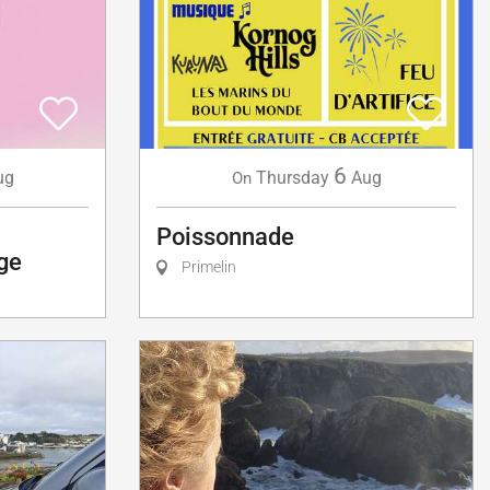
6
ug
Thursday
Aug
On
Poissonnade
ge
Primelin