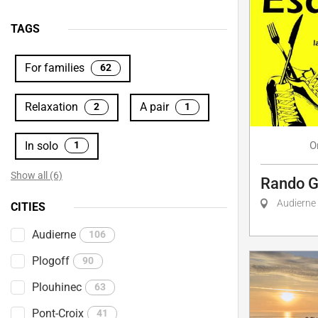
TAGS
For families
62
Relaxation
A pair
2
1
In solo
O
1
Show all (6)
Rando 
Audierne
CITIES
Audierne
106
Plogoff
90
Plouhinec
63
Pont-Croix
41