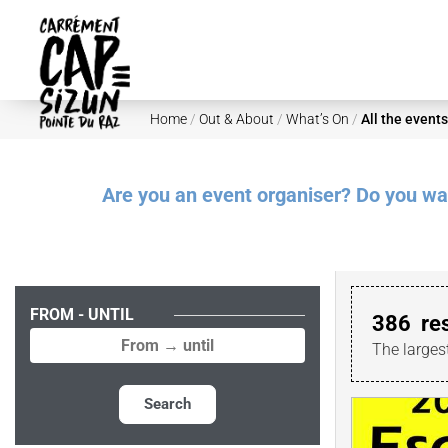
Skip to main content
Home
/
Out & About
/
What’s On
/
All the events
Are you an event organiser? Do you want
FROM - UNTIL
386
re
The larges
Search