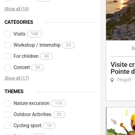
Show all (10)
CATÉGORIES
Visits
188
Workshop / Internship
52
O
For children
34
Visite c
Concert
30
Pointe 
Show all (17)
Plogoff
THEMES
Nature excursion
116
Outdoor Activities
22
Cycling sport
13