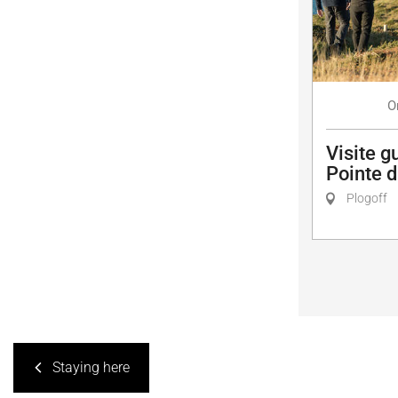
O
Visite g
Pointe 
Plogoff
Staying here