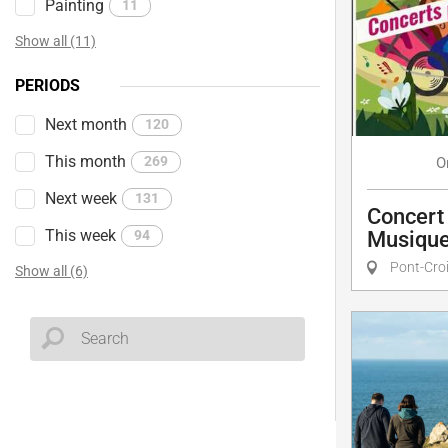
Painting
11
Show all (11)
PERIODS
Next month
120
This month
269
O
Next week
131
Concert 
This week
Musique
94
Pont-Cro
Show all (6)