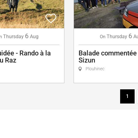
6
6
Thursday
Aug
Thursday
A
n
On
uidée - Rando à la
Balade commentée 
du Raz
Sizun
Plouhinec
1