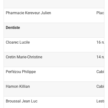
Pharmacie Kereveur Julien
Place 
Dentiste
Cloarec Lucile
16 rue
Cretin Marie-Christine
14 rue
Perfézou Philippe
Cabine
Hamon Killian
Cabine
Broussal Jean Luc
Lestriv