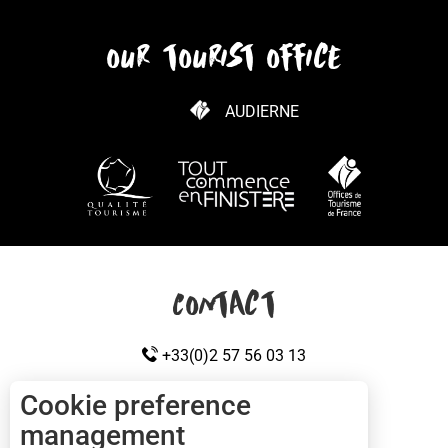
our tourist office
AUDIERNE
HOW TO GET HERE
Contact
+33(0)2 57 56 03 13
Cookie preference
management
CONTACT US
Cap sizun