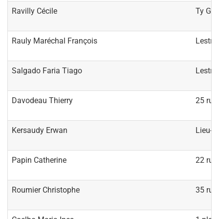
Ravilly Cécile
Ty Gu
Rauly Maréchal François
Lestriv
Salgado Faria Tiago
Lestriv
Davodeau Thierry
25 rue 
Kersaudy Erwan
Lieu-d
Papin Catherine
22 rue
Roumier Christophe
35 rue