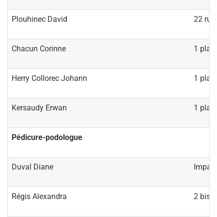
Plouhinec David
22 rue
Chacun Corinne
1 plac
Herry Collorec Johann
1 plac
Kersaudy Erwan
1 plac
Pédicure-podologue
Duval Diane
Impass
Régis Alexandra
2 bis 