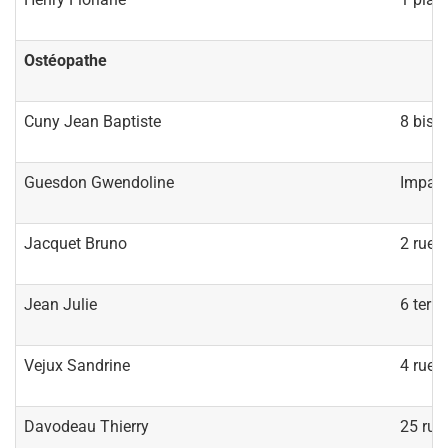
Ostéopathe
Cuny Jean Baptiste
8 bis r
Guesdon Gwendoline
Impass
Jacquet Bruno
2 rue 
Jean Julie
6 ter 
Vejux Sandrine
4 rue 
Davodeau Thierry
25 rue 