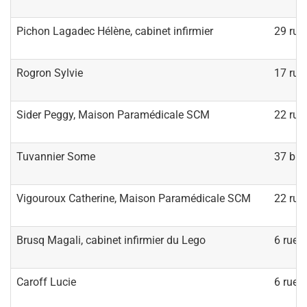
Pichon Lagadec Hélène, cabinet infirmier
29 rue
Rogron Sylvie
17 rue
Sider Peggy, Maison Paramédicale SCM
22 rue
Tuvannier Some
37 bis
Vigouroux Catherine, Maison Paramédicale SCM
22 rue
Brusq Magali, cabinet infirmier du Lego
6 rue d
Caroff Lucie
6 rue d