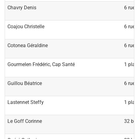
Chavry Denis
6 rue d
Coajou Christelle
6 rue d
Cotonea Géraldine
6 rue d
Gourmelen Frédéric, Cap Santé
1 plac
Guillou Béatrice
6 rue d
Lastennet Steffy
1 plac
Le Goff Corinne
32 bou