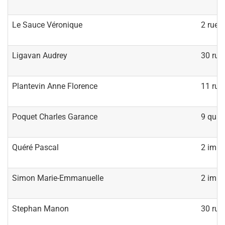
Le Sauce Véronique
2 rue 
Ligavan Audrey
30 rue
Plantevin Anne Florence
11 rue 
Poquet Charles Garance
9 quai
Quéré Pascal
2 impa
Simon Marie-Emmanuelle
2 impa
Stephan Manon
30 rue