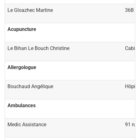
Le Gloazhec Martine
36B ru
Acupuncture
Le Bihan Le Bouch Christine
Cabine
Allergologue
Bouchaud Angélique
Hôpita
Ambulances
Medic Assistance
91 rue 