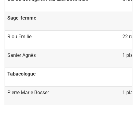
Sage-femme
Riou Emilie
22 rue
Sanier Agnès
1 plac
Tabacologue
Pierre Marie Bosser
1 plac