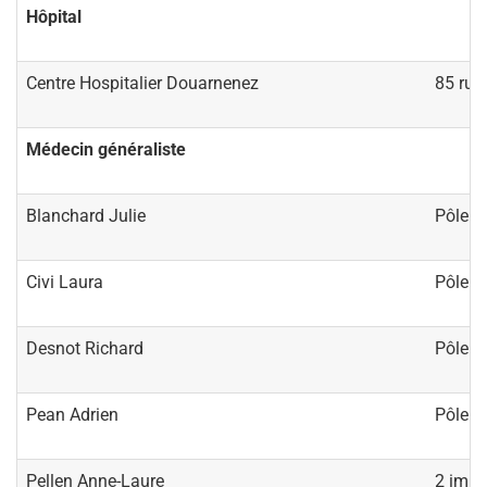
Hôpital
Centre Hospitalier Douarnenez
85 rue
Médecin généraliste
Blanchard Julie
Pôle m
Civi Laura
Pôle m
Desnot Richard
Pôle m
Pean Adrien
Pôle m
Pellen Anne-Laure
2 impa