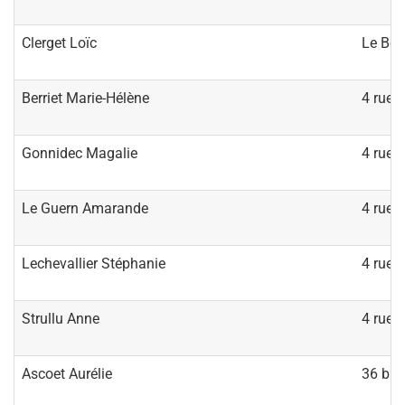
Clerget Loïc
Le Bou
Berriet Marie-Hélène
4 rue 
Gonnidec Magalie
4 rue 
Le Guern Amarande
4 rue 
Lechevallier Stéphanie
4 rue 
Strullu Anne
4 rue 
Ascoet Aurélie
36 bis