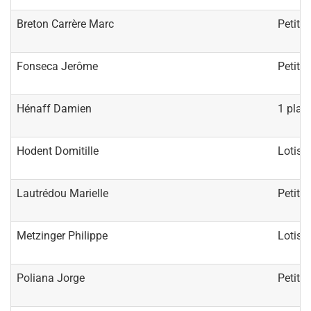
Breton Carrère Marc
Petit 
Fonseca Jerôme
Petit 
Hénaff Damien
1 plac
Hodent Domitille
Lotiss
Lautrédou Marielle
Petit 
Metzinger Philippe
Lotiss
Poliana Jorge
Petit 