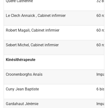
Quéré Catherine
32 bou
Le Clech Annaick , Cabinet infirmier
60 rou
Robert Magali, Cabinet infirmier
60 rou
Sebert Michel, Cabinet infirmier
60 rou
Kinésithérapeute
Croonenborghs Anaïs
Impass
Cuny Jean Baptiste
6 bis r
Gardahaut Jérémie
Impass