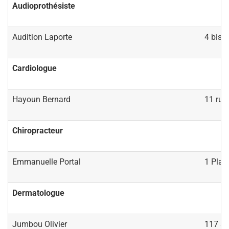
Audioprothésiste
Audition Laporte
4 bis 
Cardiologue
Hayoun Bernard
11 rue 
Chiropracteur
Emmanuelle Portal
1 Plac
Dermatologue
Jumbou Olivier
117 av