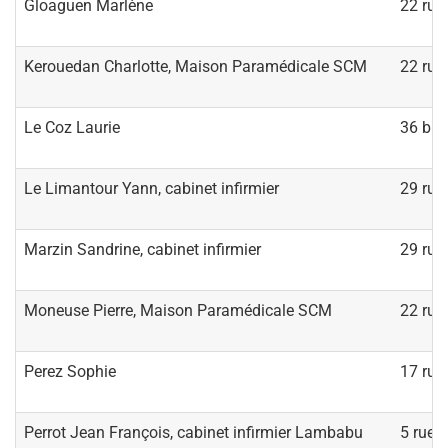
Gloaguen Marlène
22 rue
Kerouedan Charlotte, Maison Paramédicale SCM
22 rue
Le Coz Laurie
36 bis
Le Limantour Yann, cabinet infirmier
29 rue
Marzin Sandrine, cabinet infirmier
29 rue
Moneuse Pierre, Maison Paramédicale SCM
22 rue
Perez Sophie
17 rue
Perrot Jean François, cabinet infirmier Lambabu
5 rue d