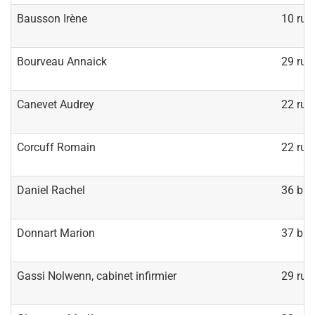
Bausson Irène
10 rue
Bourveau Annaick
29 rue
Canevet Audrey
22 rue
Corcuff Romain
22 rue
Daniel Rachel
36 bis
Donnart Marion
37 bis
Gassi Nolwenn, cabinet infirmier
29 rue