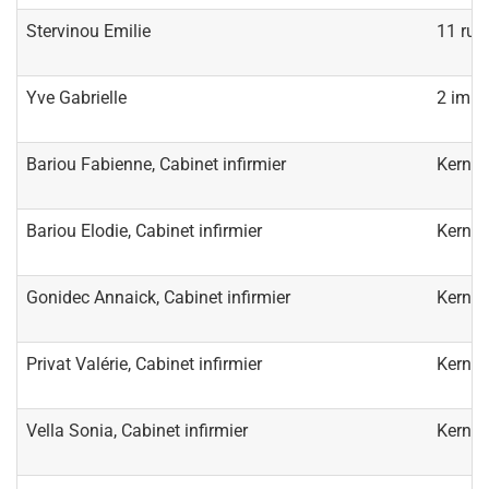
Stervinou Emilie
11 rue 
Yve Gabrielle
2 impa
Bariou Fabienne, Cabinet infirmier
Kernev
Bariou Elodie, Cabinet infirmier
Kernev
Gonidec Annaick, Cabinet infirmier
Kernev
Privat Valérie, Cabinet infirmier
Kernev
Vella Sonia, Cabinet infirmier
Kernev