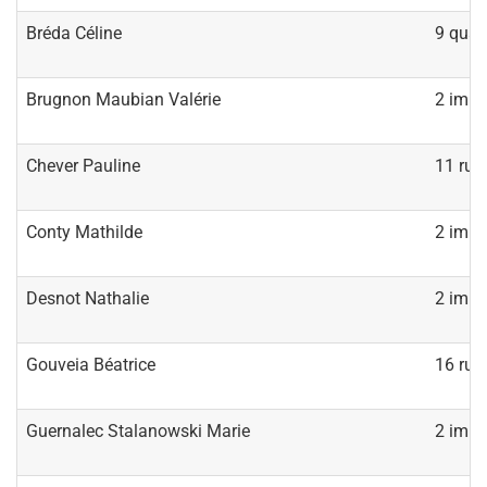
Bréda Céline
9 quai
Brugnon Maubian Valérie
2 impa
Chever Pauline
11 rue 
Conty Mathilde
2 impa
Desnot Nathalie
2 impa
Gouveia Béatrice
16 rue
Guernalec Stalanowski Marie
2 impa