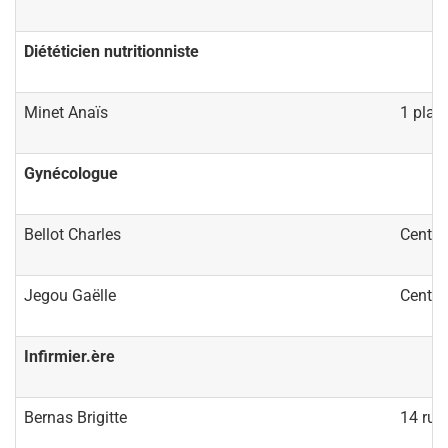
Diététicien nutritionniste
Minet Anaïs
1 plac
Gynécologue
Bellot Charles
Centre
Jegou Gaëlle
Centre
Infirmier.ère
Bernas Brigitte
14 rue