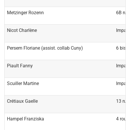
Metzinger Rozenn
6B rue
Nicot Charlène
Impass
Persem Floriane (assist. collab Cuny)
6 bis r
Piault Fanny
Impass
Scuiller Martine
Impass
Crétiaux Gaelle
13 rue 
Hampel Franziska
4 rout