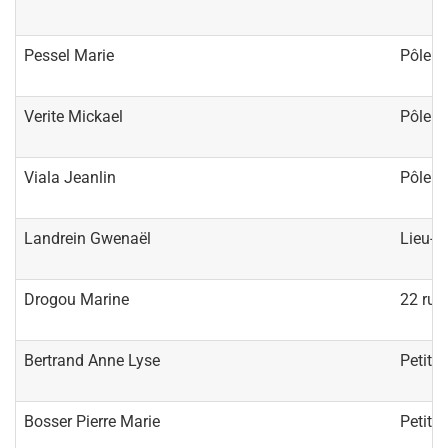
Pessel Marie
Pôle m
Verite Mickael
Pôle m
Viala Jeanlin
Pôle m
Landrein Gwenaël
Lieu-d
Drogou Marine
22 rue
Bertrand Anne Lyse
Petit 
Bosser Pierre Marie
Petit 