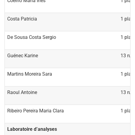
Coelho Maria Ines
1 plac
Costa Patricia
1 plac
De Sousa Costa Sergio
1 plac
Guénec Karine
13 rue 
Martins Moreira Sara
1 plac
Raoul Antoine
13 rue 
Ribeiro Pereira Maria Clara
1 plac
Laboratoire d’analyses