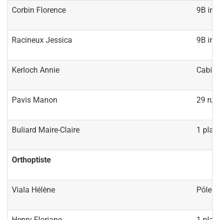
Corbin Florence
9B imp
Racineux Jessica
9B imp
Kerloch Annie
Cabine
Pavis Manon
29 rue
Buliard Maire-Claire
1 plac
Orthoptiste
Viala Hélène
Pôle m
Henry Floriane
1 plac