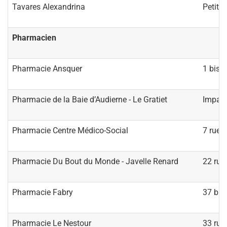
Tavares Alexandrina
Petit 
Pharmacien
Pharmacie Ansquer
1 bis 
Pharmacie de la Baie d’Audierne - Le Gratiet
Impass
Pharmacie Centre Médico-Social
7 rue S
Pharmacie Du Bout du Monde - Javelle Renard
22 rue 
Pharmacie Fabry
37 bis
Pharmacie Le Nestour
33 rue