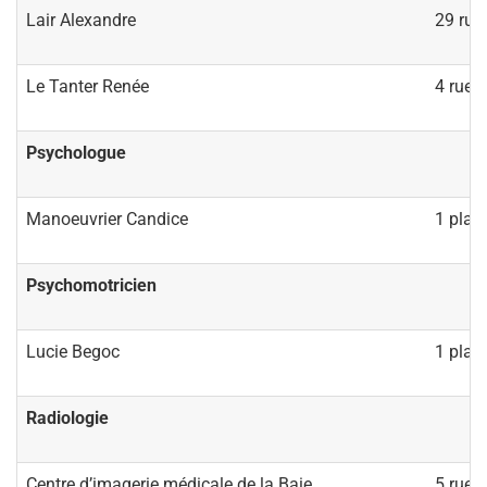
Lair Alexandre
29 rue
Le Tanter Renée
4 rue d
Psychologue
Manoeuvrier Candice
1 plac
Psychomotricien
Lucie Begoc
1 plac
Radiologie
Centre d’imagerie médicale de la Baie
5 rue 