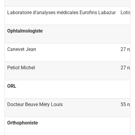
Laboratoire d’analyses médicales Eurofins Labazur
Lotiss
Ophtalmologiste
Canevet Jean
27 rue
Petiot Michel
27 rue
ORL
Docteur Beuve Méry Louis
55 rue
Orthophoniste