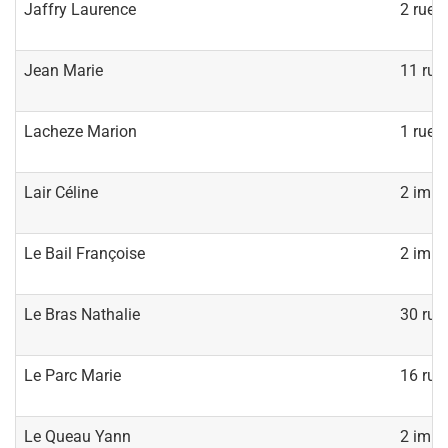
Jaffry Laurence
2 rue 
Jean Marie
11 rue 
Lacheze Marion
1 rue 
Lair Céline
2 impa
Le Bail Françoise
2 impa
Le Bras Nathalie
30 rue
Le Parc Marie
16 rue
Le Queau Yann
2 impa