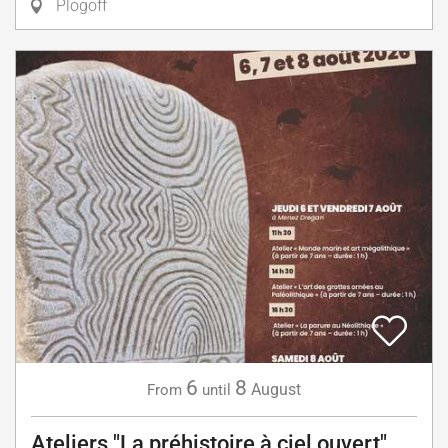
Plogoff
6
8
August
From
until
Ateliers "La préhistoire à ciel ouvert"