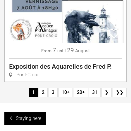
7
29
August
From
until
Exposition des Aquarelles de Fred P.
Pont-Croix
1
2
3
10+
20+
31
❯
❯❯
Staying here